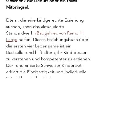
Geschenk zur Geburt oder ein tolles 
Mitbringsel
. 
Eltern, die eine kindgerechte Erziehung 
suchen, kann das aktualisierte 
Standardwerk 
»Babyjahre« von Remo H. 
Largo
 helfen. Dieses Erziehungsbuch über 
die ersten vier Lebensjahre ist ein 
Bestseller und hilft Eltern, ihr Kind besser 
zu verstehen und kompetenter zu erziehen. 
Der renommierte Schweizer Kinderarzt 
erklärt die Einzigartigkeit und individuelle 
Entwicklung jedes Kindes. 
Preis:
18,00 €
Vorherige Seite
Nächste Seite