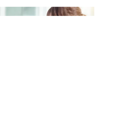
Empfohlene Impfungen
Impfen ist - insbesondere seit Corona - ein
sehr sensibles Thema. Es gibt dazu sehr
kontroverse Meinungen, die oft emotional
behaftet sind.
Folgende Impfungen werden
von den schulmedizinischen
Kinderärzt*innen empfohlen: