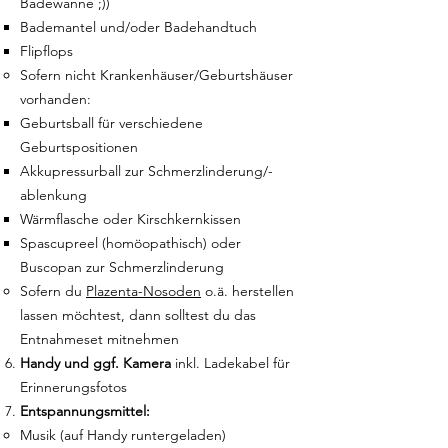
Badewanne ;))
Bademantel und/oder Badehandtuch
Flipflops
Sofern nicht Krankenhäuser/Geburtshäuser
vorhanden:
Geburtsball für verschiedene
Geburtspositionen
Akkupressurball zur Schmerzlinderung/-
ablenkung
Wärmflasche oder Kirschkernkissen
Spascupreel (homöopathisch) oder
Buscopan zur Schmerzlinderung
Sofern du
Plazenta-Nosoden
o.ä. herstellen
lassen möchtest, dann solltest du das
Entnahmeset mitnehmen
Handy
und ggf.
Kamera
inkl. Ladekabel für
Erinnerungsfotos
Entspannungsmittel:
Musik (auf Handy runtergeladen)