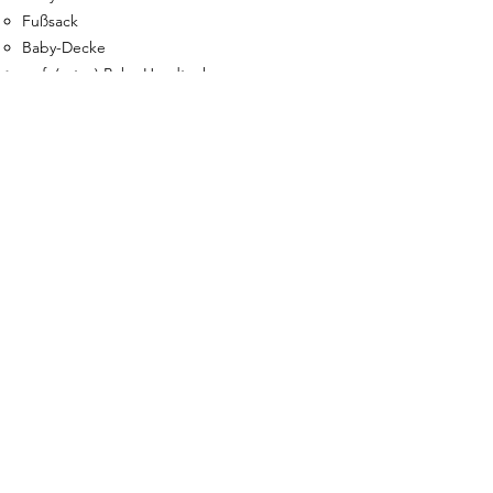
Fußsack
Baby-Decke
ggf. (rotes) Baby-Handtuch
Checkliste für die
Wochenstation
​Zusätzlich zur Kliniktasche für den Kreissaal:
Bequeme Kleidung zum Wechseln: