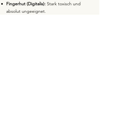
Fingerhut (Digitalis):
Stark toxisch und
absolut ungeeignet.
Efeu:
Giftig für Kinder und Haustiere.
Sicherheitstipps:
Pflanzen hoch platzieren:
Stelle giftige
Pflanzen außerhalb der Reichweite.
Herabfallende Blätter entfernen:
Kontrolliere regelmäßig, ob Blätter oder
Blüten heruntergefallen sind.