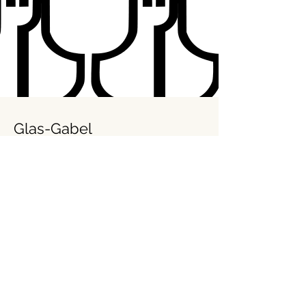
Glas-Gabel
Das Glas-Gabel-Symbol zeigt an, dass
Materialien für den Kontakt mit
Lebensmitteln in der gesamten EU
geeignet
sind. Wenn Pfannenwender,
Brotboxen oder Plastikgeschirre dieses
Symbol tragen,
geben
sie
bei korrekter
Anwendung keine schädlichen Stoffe an
Lebensmittel ab
.