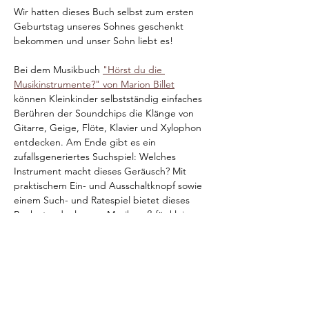
Wir hatten dieses Buch selbst zum ersten 
Geburtstag unseres Sohnes geschenkt 
bekommen und unser Sohn liebt es! 
Bei dem Musikbuch 
"Hörst du die 
Musikinstrumente?" von Marion Billet
können Kleinkinder selbstständig einfaches 
Berühren der Soundchips die Klänge von 
Gitarre, Geige, Flöte, Klavier und Xylophon 
entdecken. Am Ende gibt es ein 
zufallsgeneriertes Suchspiel: Welches 
Instrument macht dieses Geräusch? Mit 
praktischem Ein- und Ausschaltknopf sowie 
einem Such- und Ratespiel bietet dieses 
Buch stundenlangen Musikspaß für kleine 
Entdecker.
Preis:
14,00 €
Vorherige Seite