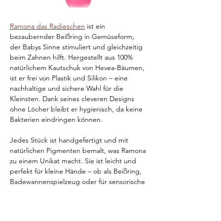
Ramona das Radieschen
 ist ein 
bezaubernder Beißring in Gemüseform, 
der Babys Sinne stimuliert und gleichzeitig 
beim Zahnen hilft. Hergestellt aus 100% 
natürlichem Kautschuk von Hevea-Bäumen, 
ist er frei von Plastik und Silikon – eine 
nachhaltige und sichere Wahl für die 
Kleinsten. Dank seines cleveren Designs 
ohne Löcher bleibt er hygienisch, da keine 
Bakterien eindringen können.
Jedes Stück ist handgefertigt und mit 
natürlichen Pigmenten bemalt, was Ramona 
zu einem Unikat macht. Sie ist leicht und 
perfekt für kleine Hände – ob als Beißring, 
Badewannenspielzeug oder für sensorische 
Spiele. Ein umweltfreundliches Spielzeug, 
das nicht nur Babys begeistert, sondern 
auch gut für den Planeten ist.