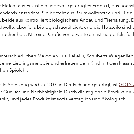
 Elefant aus Filz ist ein liebevoll gefertigtes Produkt, das höchs
ndards entspricht. Sie besteht aus Baumwollfrottee und Filz au
, beide aus kontrolliert biologischem Anbau und Tierhaltung. D
wolle, ebenfalls biologisch zertifiziert, und die Holzteile sind 
chenholz. Mit einer Größe von etwa 16 cm ist sie perfekt für 
unterschiedlichen Melodien (u.a. LaLeLu, Schuberts Wiegenlied
) deine Lieblingsmelodie und erfreuen dein Kind mit den klassi
hen Spieluhr. 
elle Spielzeug wird zu 100% in Deutschland gefertigt, ist 
GOTS ze
für Qualität und Nachhaltigkeit. Durch die regionale Produktio
kt, und jedes Produkt ist sozialverträglich und ökologisch.