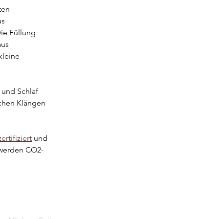
ten 
s 
ie Füllung 
aus 
kleine 
 und Schlaf 
schen Klängen 
rtifiziert
 und 
n werden CO2-