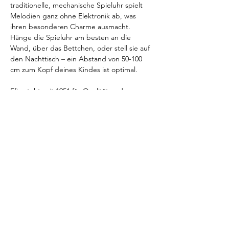
traditionelle, mechanische Spieluhr spielt 
Melodien ganz ohne Elektronik ab, was 
ihren besonderen Charme ausmacht. 
Hänge die Spieluhr am besten an die 
Wand, über das Bettchen, oder stell sie auf 
den Nachttisch – ein Abstand von 50-100 
cm zum Kopf deines Kindes ist optimal.
Efie steht seit 1951 für Qualität und 
Nachhaltigkeit. Die Spieluhr ist GOTS-
zertifiziert, was höchste ökologische 
Standards garantiert, und wird zu 100% in 
Deutschland hergestellt. So ist sie nicht nur 
gut für die Umwelt, sondern auch 
sozialverträglich und CO2-sparend. Kind, 
sondern auch der Umwelt eine Freude!
Preis:
39,95 €
Vorherige Seite