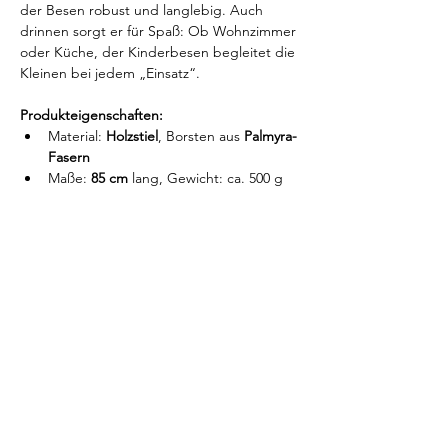
der Besen robust und langlebig. Auch 
drinnen sorgt er für Spaß: Ob Wohnzimmer 
oder Küche, der Kinderbesen begleitet die 
Kleinen bei jedem „Einsatz“.
Produkteigenschaften:
Material: 
Holzstiel
, Borsten aus 
Palmyra-
Fasern
Maße: 
85 cm
 lang, Gewicht: ca. 500 g
Alter: 
ab 2 Jahren 
(wobei unser Sohn 
ihn bereits mit 18 Monaten gerne 
genutzt hat)
Ein tolles Hilfsmittel, das spielerisch 
Verantwortung vermittelt und Kindern 
zeigt, wie viel Freude es macht, mit den 
Großen mitzuhelfen.
Preis:
23,00 €
Vorherige Seite