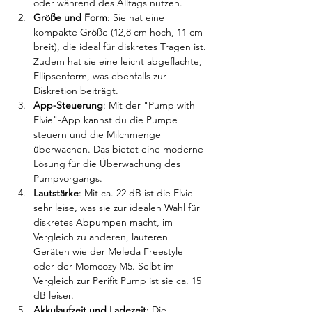
oder während des Alltags nutzen.
Größe und Form
: Sie hat eine 
kompakte Größe (12,8 cm hoch, 11 cm 
breit), die ideal für diskretes Tragen ist. 
Zudem hat sie eine leicht abgeflachte, 
Ellipsenform, was ebenfalls zur 
Diskretion beiträgt.
App-Steuerung
: Mit der "Pump with 
Elvie"-App kannst du die Pumpe 
steuern und die Milchmenge 
überwachen. Das bietet eine moderne 
Lösung für die Überwachung des 
Pumpvorgangs.
Lautstärke
: Mit ca. 22 dB ist die Elvie 
sehr leise, was sie zur idealen Wahl für 
diskretes Abpumpen macht, im 
Vergleich zu anderen, lauteren 
Geräten wie der Meleda Freestyle 
oder der Momcozy M5. Selbt im 
Vergleich zur Perifit Pump ist sie ca. 15 
dB leiser.
Akkulaufzeit und Ladezeit
: Die 