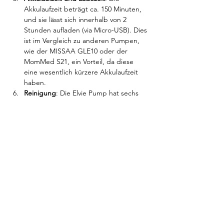
Akkulaufzeit beträgt ca. 150 Minuten, 
und sie lässt sich innerhalb von 2 
Stunden aufladen (via Micro-USB). Dies 
ist im Vergleich zu anderen Pumpen, 
wie der MISSAA GLE10 oder der 
MomMed S21, ein Vorteil, da diese 
eine wesentlich kürzere Akkulaufzeit 
haben.
Reinigung
: Die Elvie Pump hat sechs 
Teile wovon fünf in der Spülmaschine 
waschbar sind. Das vereinfacht die 
Reinigung wesentlich.
Nachteile der Elvie Pump im 
Vergleich zu anderen Pumpen:
Volumen
: Mit 120 ml Milchvolumen 
schneidet die Elvie im Vergleich zu 
anderen Milchpumpen wie z.B. der 
Meleda Freestyle (150 ml) und der 
Momcozy S12 Pro (180 ml) schlechter 
ab. Wenn du also größere 