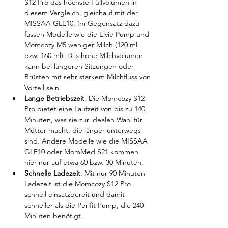
S12 Pro das höchste Füllvolumen in 
diesem Vergleich, gleichauf mit der 
MISSAA GLE10. Im Gegensatz dazu 
fassen Modelle wie die Elvie Pump und 
Momcozy M5 weniger Milch (120 ml 
bzw. 160 ml). Das hohe Milchvolumen 
kann bei längeren Sitzungen oder 
Brüsten mit sehr starkem Milchfluss von 
Vorteil sein.
Lange Betriebszeit
: Die Momcozy S12 
Pro bietet eine Laufzeit von bis zu 140 
Minuten, was sie zur idealen Wahl für 
Mütter macht, die länger unterwegs 
sind. Andere Modelle wie die MISSAA 
GLE10 oder MomMed S21 kommen 
hier nur auf etwa 60 bzw. 30 Minuten.
Schnelle Ladezeit
: Mit nur 90 Minuten 
Ladezeit ist die Momcozy S12 Pro 
schnell einsatzbereit und damit 
schneller als die Perifit Pump, die 240 
Minuten benötigt.