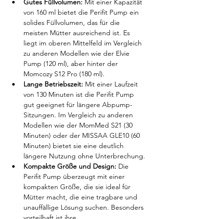
Gutes Füllvolumen:
 Mit einer Kapazität 
von 160 ml bietet die Perifit Pump ein 
solides Füllvolumen, das für die 
meisten Mütter ausreichend ist. Es 
liegt im oberen Mittelfeld im Vergleich 
zu anderen Modellen wie der Elvie 
Pump (120 ml), aber hinter der 
Momcozy S12 Pro (180 ml).
Lange Betriebszeit:
 Mit einer Laufzeit 
von 130 Minuten ist die Perifit Pump 
gut geeignet für längere Abpump-
Sitzungen. Im Vergleich zu anderen 
Modellen wie der MomMed S21 (30 
Minuten) oder der MISSAA GLE10 (60 
Minuten) bietet sie eine deutlich 
längere Nutzung ohne Unterbrechung.
Kompakte Größe und Design:
 Die 
Perifit Pump überzeugt mit einer 
kompakten Größe, die sie ideal für 
Mütter macht, die eine tragbare und 
unauffällige Lösung suchen. Besonders 
vorteilhaft ist ihre 