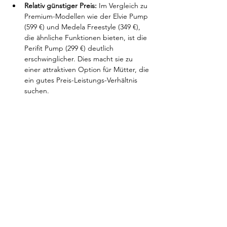
Relativ günstiger Preis:
 Im Vergleich zu 
Premium-Modellen wie der Elvie Pump 
(599 €) und Medela Freestyle (349 €), 
die ähnliche Funktionen bieten, ist die 
Perifit Pump (299 €) deutlich 
erschwinglicher. Dies macht sie zu 
einer attraktiven Option für Mütter, die 
ein gutes Preis-Leistungs-Verhältnis 
suchen.
Nachteile der Perifit Pump
Lautstärke:
 Mit einer Lautstärke von 37 
dB ist die Perifit Pump eines der 
lauteren Modelle und eignet sich 
daher weniger für diskrete Abpump-
Sitzungen in ruhigen Umgebungen 
wie in Meetings oder stillen Räumen.
Gewicht:
 Mit etwa 350 g ist die Perifit 
Pump etwas schwerer als andere 
tragbare Modelle, was die Nutzung 
über längere Zeiträume hinweg 