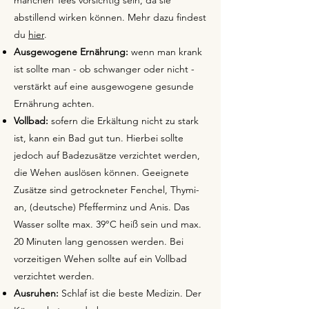
manchen Tees vorsichtig sein, da sie
abstillend wirken können. Mehr dazu findest
du
hier
.
Ausgewogene Ernährung:
wenn man krank
ist sollte man - ob schwanger oder nicht -
verstärkt auf eine ausgewogene gesunde
Ernährung achten.
Vollbad:
sofern die Erkältung nicht zu stark
ist, kann ein Bad gut tun. Hierbei sollte
jedoch auf Badezusätze verzichtet werden,
die Wehen auslösen können. Geeignete
Zusätze sind getrockneter Fen­chel, Thy­mi­
an, (deutsche) Pfef­fer­minz und Anis. Das
Wasser sollte max. 39°C heiß sein und max.
20 Minuten lang genossen werden. Bei
vorzeitigen Wehen sollte auf ein Vollbad
verzichtet werden.
Ausruhen:
Schlaf ist die beste Medizin. Der